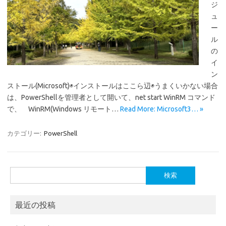
ジ
ュ
ー
ル
の
イ
ン
ストール(Microsoft)◉インストールはここら辺◉うまくいかない場合
は、PowerShellを管理者として開いて、net start WinRM コマンド
で、 WinRM(Windows リモート…
Read More: Microsoft3… »
カテゴリー:
PowerShell
検
索:
最近の投稿