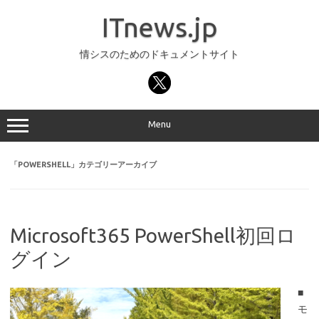
コ
ン
ITnews.jp
テ
ン
ツ
へ
情シスのためのドキュメントサイト
ス
キ
ッ
プ
Menu
「
POWERSHELL
」カテゴリーアーカイブ
Microsoft365 PowerShell初回ロ
グイン
■
モ