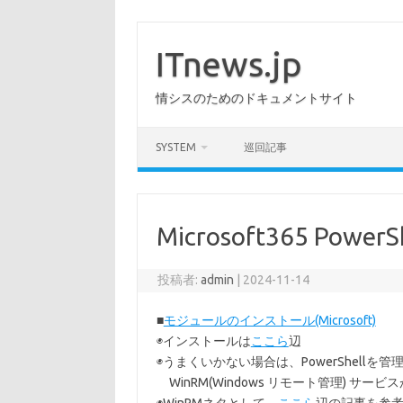
コ
ン
テ
ITnews.jp
ン
ツ
へ
情シスのためのドキュメントサイト
ス
キ
ッ
プ
SYSTEM
巡回記事
Microsoft365 Pow
投稿者:
admin
|
2024-11-14
■
モジュールのインストール(Microsoft)
◉インストールは
ここら
辺
◉うまくいかない場合は、PowerShellを管理者
WinRM(Windows リモート管理) サ