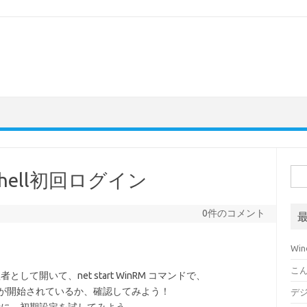
検
erShell初回ログイン
索:
0件のコメント
Win
こ
として開いて、net start WinRM コマンドで、
ービスが開始されているか、確認してみよう！
デ