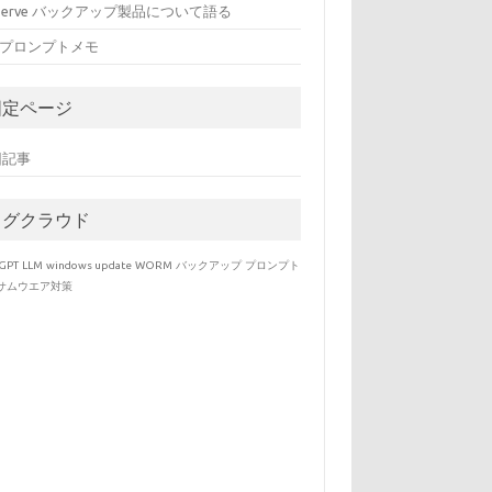
cserve バックアップ製品について語る
Mプロンプトメモ
固定ページ
回記事
タグクラウド
GPT
LLM
windows update
WORM
バックアップ
プロンプト
サムウエア対策