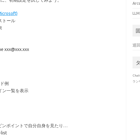
考に、初期設定を試してみよう。
Ar
crosoft)
LL
ンストール
t
巡
me xxx@xxx.xxx
Chat
ラン
ンド例
メイン一覧を表示
ピンポイントで自分自身を見たり…
list