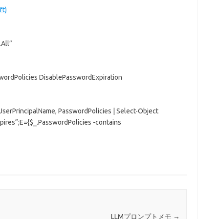
t)
All”
ordPolicies DisablePasswordExpiration
serPrincipalName, PasswordPolicies | Select-Object
res”;E={$_.PasswordPolicies -contains
LLMプロンプトメモ
→