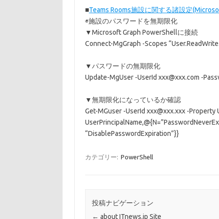
■
Teams Rooms施設に関する諸設定(Microsof
◉施設のパスワードを無期限化
▼Microsoft Graph PowerShellに接続
Connect-MgGraph -Scopes “User.ReadWrite.
▼パスワードの無期限化
Update-MgUser -UserId xxx@xxx.com -Passw
▼無期限化になっているか確認
Get-MGuser -UserId xxx@xxx.xxx -Property U
UserPrincipalName,@{N=”PasswordNeverExpi
“DisablePasswordExpiration”}}
カテゴリー:
PowerShell
投稿ナビゲーション
←
about ITnews.jp Site