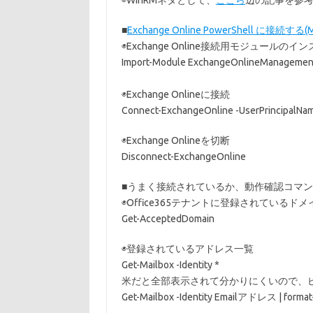
◉WinRMネタとして、
ここら
辺の記事を参
■
Exchange Online PowerShell に接続する(Mi
◉Exchange Online接続用モジュールのイ
Import-Module ExchangeOnlineManagemen
◉Exchange Onlineに接続
Connect-ExchangeOnline -UserPrincipalNa
◉Exchange Onlineを切断
Disconnect-ExchangeOnline
■うまく接続されているか、動作確認コマ
◉Office365テナントに登録されているド
Get-AcceptedDomain
◉登録されているアドレス一覧
Get-Mailbox -Identity *
米だと全部表示されて分かりにくいので、
Get-Mailbox -Identity Emailアドレス | format-